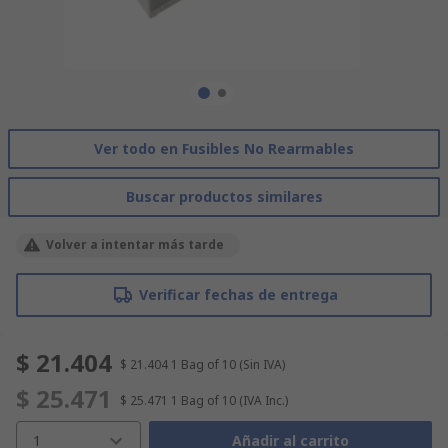
Ver todo en Fusibles No Rearmables
Buscar productos similares
Volver a intentar más tarde
Verificar fechas de entrega
$ 21.404
$ 21.404
1 Bag of 10
(Sin IVA)
$ 25.471
$ 25.471
1 Bag of 10
(IVA Inc.)
1
Añadir al carrito