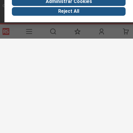
Administrar Cookies
Conectar con nosotros
Reject All
Links de ayuda
Servicios
Acerca de RS
Industria
Registrarse
Acerca de RS
Zona Industria
Entrega
En el mundo
Fabricación
Pago
Grupo corporativo
Exportar
ESG
Términos del sitio
Condiciones de venta
Política de
privacidad
Cookie Policy
©RS Group Ltd. 2020
RS Group Ltda.
Teléfonos
+56950121474 / +56999183167
ventas@rschile.cl