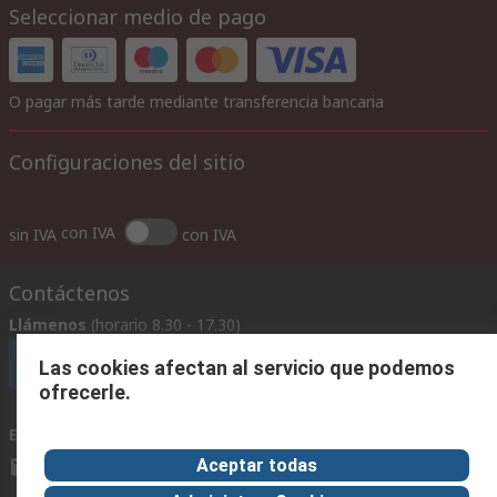
Seleccionar medio de pago
O pagar más tarde mediante transferencia bancaria
Configuraciones del sitio
con IVA
sin IVA
con IVA
Contáctenos
Llámenos
(horario 8.30 - 17.30)
Llámenos
Las cookies afectan al servicio que podemos
ofrecerle.
Envíenos un email
usualmente respondemos en 24 horas
Aceptar todas
ventas@rschile.cl