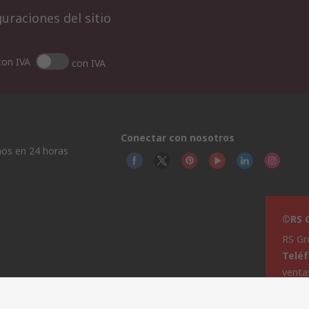
uraciones del sitio
con IVA
con IVA
Conectar con nosotros
os en 24 horas
©RS G
RS Gr
Telé
venta
Ayud