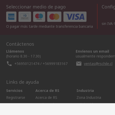
Seleccionar medio de pago
Config
sin IVA
O pagar más tarde mediante transferencia bancaria
Contáctenos
Llámenos
Envíenos un email
(horario 8.30 - 17.30)
usualmente respondem
+56950121474 / +56999183167
ventas@rschile.cl
Links de ayuda
Servicios
Acerca de RS
Industria
Registrarse
Acerca de RS
Zona Industria
Entrega
En el mundo
Fabricación
Pago
Grupo corporativo