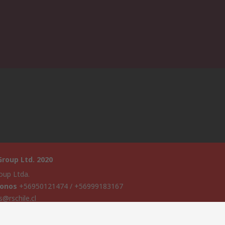
roup Ltd. 2020
oup Ltda.
fonos
+56950121474 / +56999183167
s@rschile.cl
a