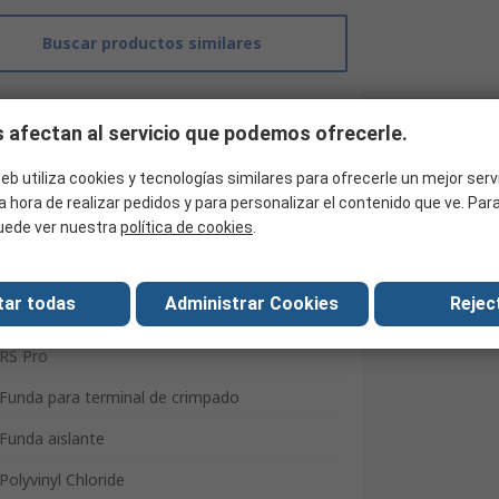
Buscar productos similares
 afectan al servicio que podemos ofrecerle.
eb utiliza cookies y tecnologías similares para ofrecerle un mejor serv
a hora de realizar pedidos y para personalizar el contenido que ve. Pa
uede ver nuestra
política de cookies
.
tar todas
Administrar Cookies
Reject
RS Pro
Funda para terminal de crimpado
Funda aislante
Polyvinyl Chloride