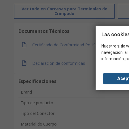
Ver todo en Carcasas para Terminales de
Crimpado
Documentos Técnicos
Las cookies
Certificado de Conformidad RoHS
Nuestro sitio w
navegación, a l
información, p
Declaración de conformidad
Acep
Especificaciones
Brand
Tipo de producto
Tipo del Conector
Material de Cuerpo