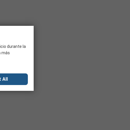
icio durante la
ra más
 All