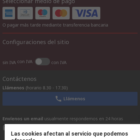
Seleccionar medio de pago
O pagar más tarde mediante transferencia bancaria
Configuraciones del sitio
con IVA
sin IVA
con IVA
Contáctenos
Llámenos
(horario 8.30 - 17.30)
Llámenos
Envíenos un email
usualmente respondemos en 24 horas
ventas@rschile.cl
Las cookies afectan al servicio que podemos