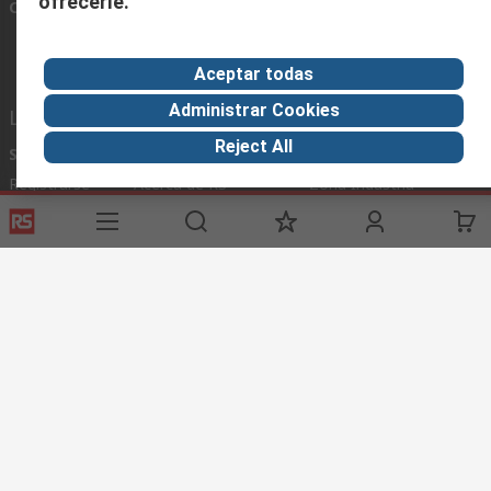
ofrecerle.
Conectar con nosotros
Aceptar todas
Administrar Cookies
Links de ayuda
Reject All
Servicios
Acerca de RS
Industria
Registrarse
Acerca de RS
Zona Industria
Entrega
En el mundo
Fabricación
Pago
Grupo corporativo
Exportar
ESG
Términos del sitio
Condiciones de venta
Política de
privacidad
Cookie Policy
©RS Group Ltd. 2020
RS Group Ltda.
Teléfonos
+56950121474 / +56999183167
ventas@rschile.cl