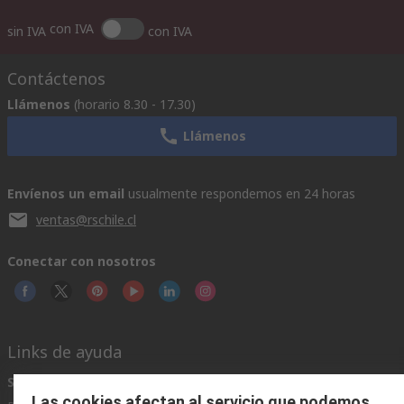
con IVA
sin IVA
con IVA
Contáctenos
Llámenos
(horario 8.30 - 17.30)
Llámenos
Envíenos un email
usualmente respondemos en 24 horas
ventas@rschile.cl
Conectar con nosotros
Links de ayuda
Servicios
Acerca de RS
Industria
Las cookies afectan al servicio que podemos