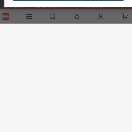
Servicios
Acerca de RS
Industria
Registrarse
Acerca de RS
Zona Industria
Entrega
En el mundo
Fabricación
Pago
Grupo corporativo
Exportar
ESG
Términos del sitio
Condiciones de venta
Política de
privacidad
Cookie Policy
©RS Group Ltd. 2020
RS Group Ltda.
Teléfonos
+56950121474 / +56999183167
ventas@rschile.cl
Ayuda
Este sitio web ha sido desarrollado por Catalogue solutions Ltd
bajo licencia por RS Group Ltd