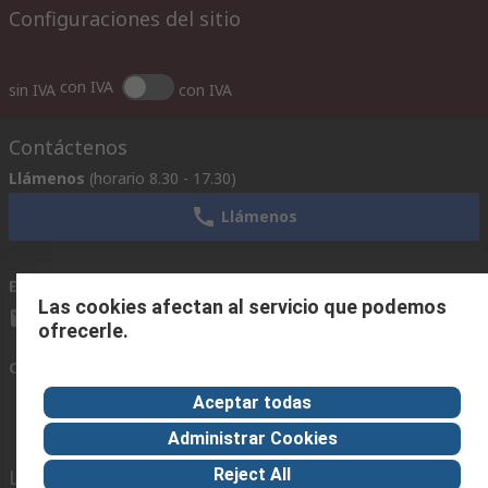
Configuraciones del sitio
con IVA
sin IVA
con IVA
Contáctenos
Llámenos
(horario 8.30 - 17.30)
Llámenos
Envíenos un email
usualmente respondemos en 24 horas
Las cookies afectan al servicio que podemos
ventas@rschile.cl
ofrecerle.
Conectar con nosotros
Aceptar todas
Administrar Cookies
Links de ayuda
Reject All