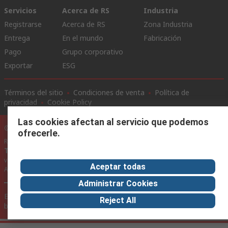
Servicios
Acerca de RS
Industria
Registrarse
Acerca de RS
Zona Industria
Entrega
En el mundo
Fabricación
Pago
Grupo corporativo
Exportar
ESG
Términos del sitio
Condiciones de venta
Política de
privacidad
Cookie Policy
Las cookies afectan al servicio que podemos
©RS Group Ltd. 2020
ofrecerle.
RS Group Ltda.
Teléfonos
+56950121474 / +56999183167
ventas@rschile.cl
Aceptar todas
Ayuda
Administrar Cookies
Este sitio web ha sido desarrollado por Catalogue solutions Ltd
Reject All
bajo licencia por RS Group Ltd