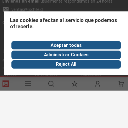
Envíenos un email
usualmente respondemos en 24 horas
ventas@rschile.cl
Las cookies afectan al servicio que podemos
Conectar con nosotros
ofrecerle.
Aceptar todas
Links de ayuda
Administrar Cookies
Servicios
Acerca de RS
Industria
Reject All
Registrarse
Acerca de RS
Zona Industria
Entrega
En el mundo
Fabricación
Pago
Grupo corporativo
Exportar
ESG
Términos del sitio
Condiciones de venta
Política de
privacidad
Cookie Policy
©RS Group Ltd. 2020