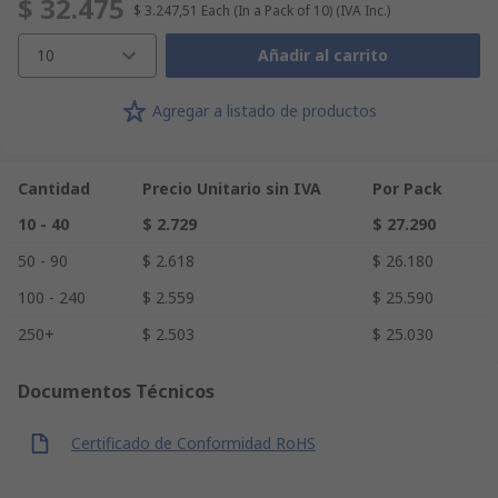
$ 32.475
$ 3.247,51
Each (In a Pack of 10)
(IVA Inc.)
10
Añadir al carrito
Agregar a listado de productos
Cantidad
Precio Unitario sin IVA
Por Pack
10 - 40
$ 2.729
$ 27.290
50 - 90
$ 2.618
$ 26.180
100 - 240
$ 2.559
$ 25.590
250+
$ 2.503
$ 25.030
Documentos Técnicos
Certificado de Conformidad RoHS