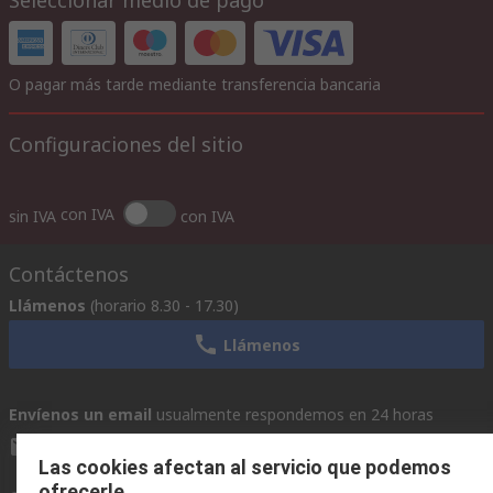
Seleccionar medio de pago
O pagar más tarde mediante transferencia bancaria
Configuraciones del sitio
con IVA
sin IVA
con IVA
Contáctenos
Llámenos
(horario 8.30 - 17.30)
Llámenos
Envíenos un email
usualmente respondemos en 24 horas
ventas@rschile.cl
Las cookies afectan al servicio que podemos
ofrecerle.