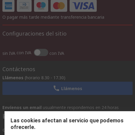
O pagar más tarde mediante transferencia bancaria
Configuraciones del sitio
con IVA
sin IVA
con IVA
Contáctenos
Llámenos
(horario 8.30 - 17.30)
Llámenos
Envíenos un email
usualmente respondemos en 24 horas
ventas@rschile.cl
Las cookies afectan al servicio que podemos
ofrecerle.
Conectar con nosotros