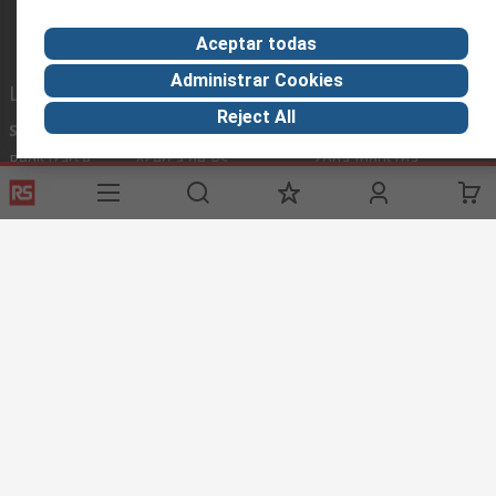
Aceptar todas
Administrar Cookies
Links de ayuda
Reject All
Servicios
Acerca de RS
Industria
Registrarse
Acerca de RS
Zona Industria
Entrega
En el mundo
Fabricación
Pago
Grupo corporativo
Exportar
ESG
Términos del sitio
Condiciones de venta
Política de
privacidad
Cookie Policy
©RS Group Ltd. 2020
RS Group Ltda.
Teléfonos
+56950121474 / +56999183167
ventas@rschile.cl
Ayuda