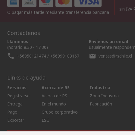
sin IVA
O pagar más tarde mediante transferencia bancaria
Contáctenos
Llámenos
Envíenos un email
(horario 8.30 - 17.30)
usualmente respondem
+56950121474 / +56999183167
ventas@rschile.cl
Links de ayuda
Servicios
Acerca de RS
Industria
Registrarse
Acerca de RS
Zona Industria
Entrega
En el mundo
Fabricación
Pago
Grupo corporativo
Exportar
ESG