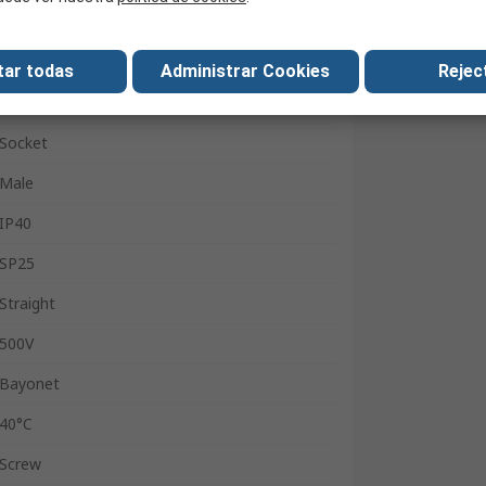
Montaje en Reborde
SY25
tar todas
Administrar Cookies
Reject
10A
Socket
Male
IP40
SP25
Straight
500V
Bayonet
40°C
Screw