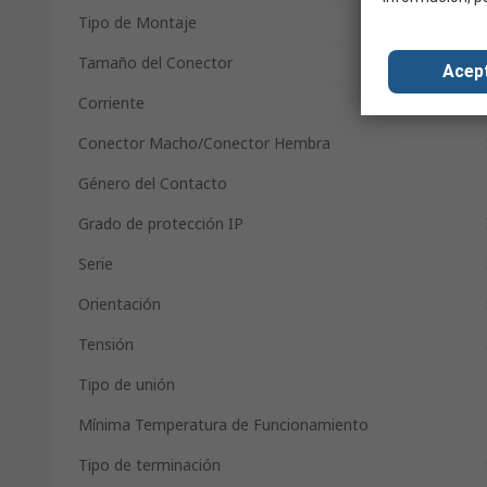
Tipo de Montaje
Tamaño del Conector
Acep
Corriente
Conector Macho/Conector Hembra
Género del Contacto
Grado de protección IP
Serie
Orientación
Tensión
Tipo de unión
Mínima Temperatura de Funcionamiento
Tipo de terminación