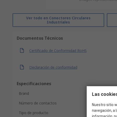
Ver todo en Conectores Circulares
Industriales
Documentos Técnicos
Certificado de Conformidad RoHS
Declaración de conformidad
Especificaciones
Brand
Las cookies
Número de contactos
Nuestro sitio w
navegación, a l
Tipo de producto
información, p