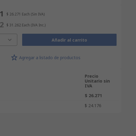
71
$ 26.271
Each
(Sin IVA)
62
$ 31.262
Each
(IVA Inc.)
Añadir al carrito
Agregar a listado de productos
Precio
Unitario sin
IVA
$ 26.271
$ 24.176