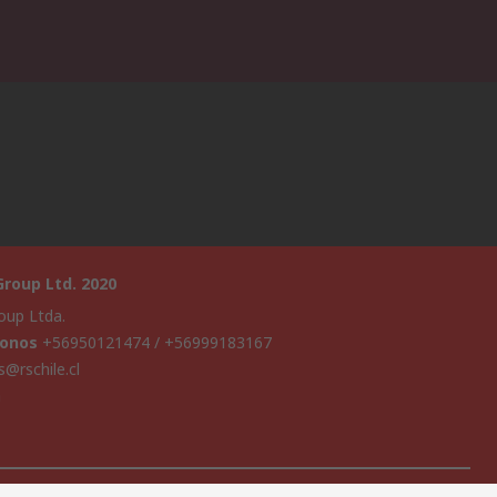
roup Ltd. 2020
oup Ltda.
fonos
+56950121474 / +56999183167
s@rschile.cl
a