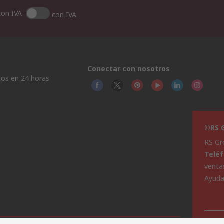
con IVA
con IVA
Conectar con nosotros
os en 24 horas
©RS G
RS Gr
Telé
venta
Ayud