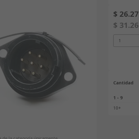
$ 26.2
$ 31.2
1
Cantidad
1 - 9
10+
 de la categoría únicamente