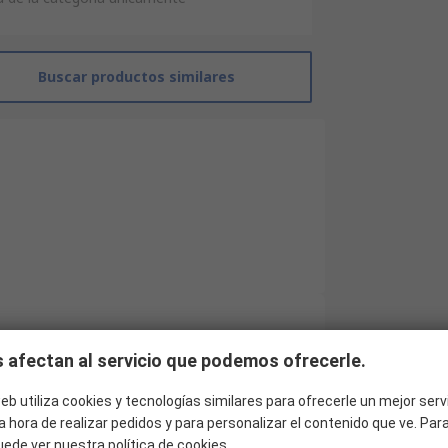
Buscar productos similares
RS Pro
 afectan al servicio que podemos ofrecerle.
10
eb utiliza cookies y tecnologías similares para ofrecerle un mejor serv
a hora de realizar pedidos y para personalizar el contenido que ve. Pa
Conector circular industrial
uede ver nuestra
política de cookies
.