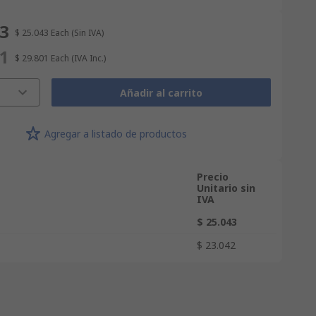
43
$ 25.043
Each
(Sin IVA)
01
$ 29.801
Each
(IVA Inc.)
Añadir al carrito
Agregar a listado de productos
Precio
Unitario sin
IVA
$ 25.043
$ 23.042