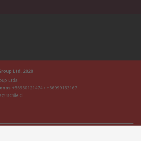
roup Ltd. 2020
oup Ltda.
fonos
+56950121474 / +56999183167
s@rschile.cl
a
sitio web ha sido desarrollado por Catalogue solutions Ltd bajo
cia por RS Group Ltd