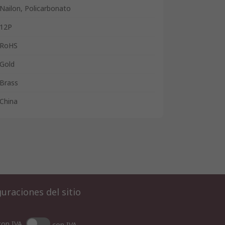
Nailon, Policarbonato
12P
RoHS
Gold
Brass
China
uraciones del sitio
con IVA
con IVA