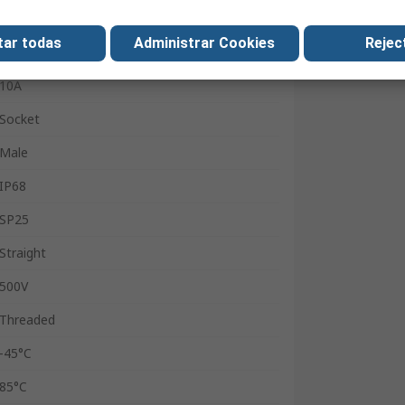
Montaje en Reborde
tar todas
Administrar Cookies
Reject
SP25
10A
Socket
Male
IP68
SP25
Straight
500V
Threaded
-45°C
85°C