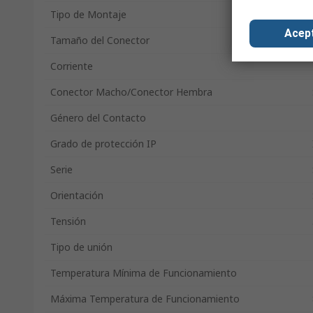
Tipo de Montaje
Acep
Tamaño del Conector
Corriente
Conector Macho/Conector Hembra
Género del Contacto
Grado de protección IP
Serie
Orientación
Tensión
Tipo de unión
Temperatura Mínima de Funcionamiento
Máxima Temperatura de Funcionamiento