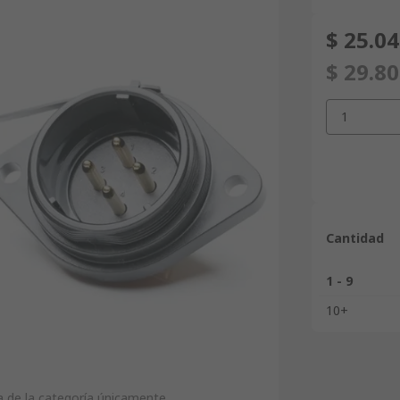
$ 25.0
$ 29.8
1
Cantidad
1 - 9
10+
 de la categoría únicamente