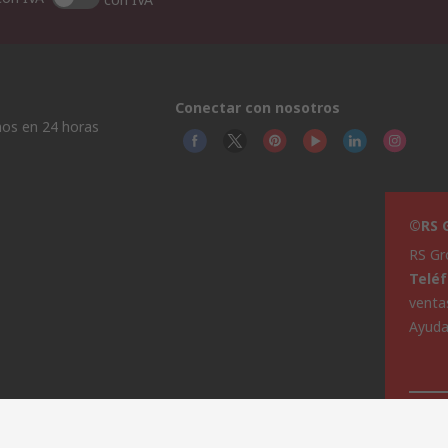
Conectar con nosotros
os en 24 horas
©RS G
RS Gr
Telé
venta
Ayud
Este 
ad
Cookie Policy
licen