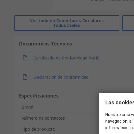
Ver todo en Conectores Circulares
Industriales
Documentos Técnicos
Certificado de Conformidad RoHS
Declaración de conformidad
Especificaciones
Las cookies
Brand
Nuestro sitio w
Número de contactos
navegación, a l
información, p
Tipo de producto