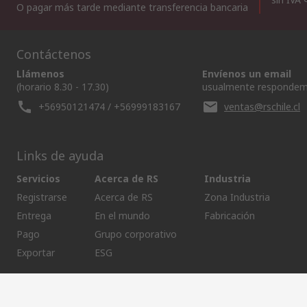
O pagar más tarde mediante transferencia bancaria
Contáctenos
Llámenos
Envíenos un email
(horario 8.30 - 17.30)
usualmente respondem
+56950121474 / +56999183167
ventas@rschile.cl
Links de ayuda
Servicios
Acerca de RS
Industria
Registrarse
Acerca de RS
Zona Industria
Entrega
En el mundo
Fabricación
Pago
Grupo corporativo
Exportar
ESG
Términos del sitio
Condiciones de venta
Política de privacid