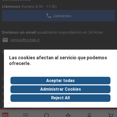
Llámenos
(horario 8.30 - 17.30)
Llámenos
Envíenos un email
usualmente respondemos en 24 horas
ventas@rschile.cl
Conectar con nosotros
Las cookies afectan al servicio que podemos
ofrecerle.
Links de ayuda
Aceptar todas
Servicios
Acerca de RS
Industria
Administrar Cookies
Registrarse
Acerca de RS
Zona Industria
Reject All
Entrega
En el mundo
Fabricación
Pago
Grupo corporativo
Exportar
ESG