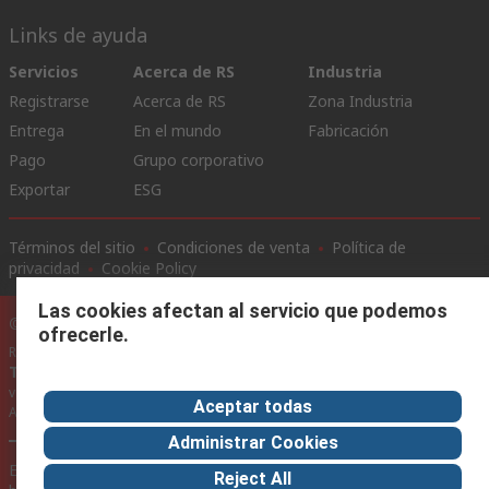
Links de ayuda
Servicios
Acerca de RS
Industria
Registrarse
Acerca de RS
Zona Industria
Entrega
En el mundo
Fabricación
Pago
Grupo corporativo
Exportar
ESG
Términos del sitio
Condiciones de venta
Política de
privacidad
Cookie Policy
Las cookies afectan al servicio que podemos
©RS Group Ltd. 2020
ofrecerle.
RS Group Ltda.
Teléfonos
+56950121474 / +56999183167
ventas@rschile.cl
Aceptar todas
Ayuda
Administrar Cookies
Este sitio web ha sido desarrollado por Catalogue solutions Ltd
Reject All