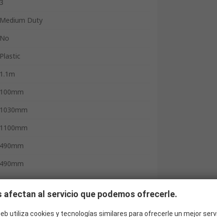
3
Medium Duty
No
Plastic
1.1m
100mm
1030mm
1100mm
490mm
490mm
DIN EN ISO 6789-2:2017
 afectan al servicio que podemos ofrecerle.
Yes
eb utiliza cookies y tecnologías similares para ofrecerle un mejor serv