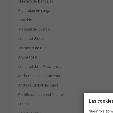
Número de Bandejas
Capacidad de carga
Plegable
Material del cuerpo
Longitud Global
Diámetro de rueda
Altura total
Longitud de la Plataforma
Anchura de la Plataforma
Anchura Global del Carril
Certificaciones y estándares
Las cookies
Frenos
Nuestro sitio w