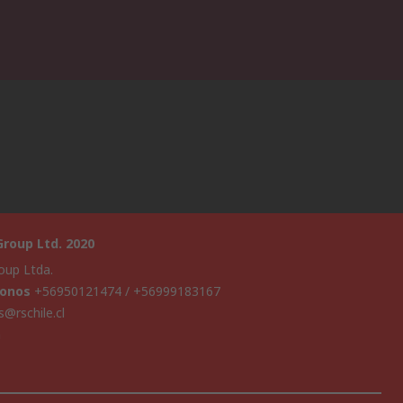
roup Ltd. 2020
oup Ltda.
fonos
+56950121474 / +56999183167
s@rschile.cl
a