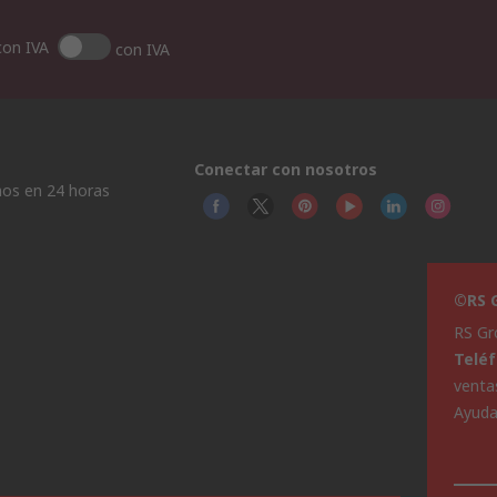
con IVA
con IVA
Conectar con nosotros
os en 24 horas
©RS G
RS Gr
Telé
venta
Ayud