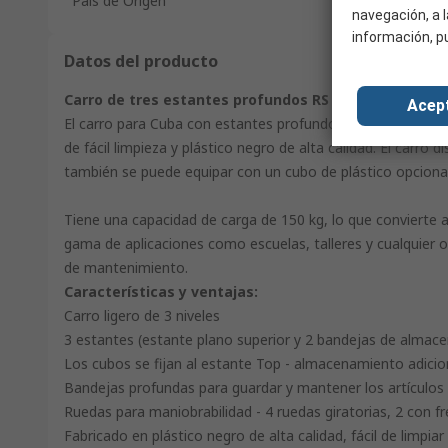
País de Origen
navegación, a l
información, p
Datos del producto
Carro de tres estantes profundos RS Pro
Acep
El carro para Cuba con estantes profundos profesional RS
de fácil limpieza y plástico negro de alta calidad. El carro 
también se puede equipar con un cubo de plástico opciona
Tiene una capacidad de carga de 150 kg, lo que convierte 
gama de aplicaciones como escuelas, talleres y cualquier 
de mantenimiento.
Características y ventajas:
Carro ligero de 3 niveles
3 estantes (estante plano superior y 2 bandejas de almac
Los cubos se fijan al estante Top - almacenamiento adicion
Bandejas profundas para guardar y mantener los artículos
Ruedas para maniobrabilidad - 4 ruedas giratorias, 2 con f
Fabricado en plástico negro de alta calidad, fácil de limpiar