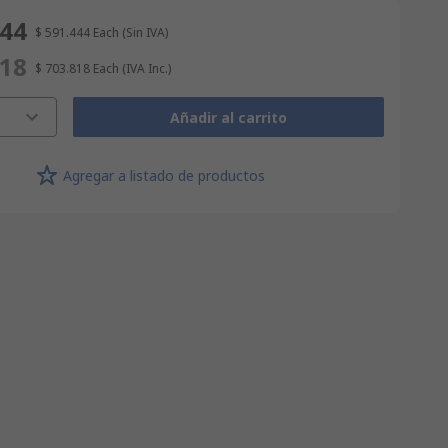
444
$ 591.444
Each
(Sin IVA)
818
$ 703.818
Each
(IVA Inc.)
Añadir al carrito
Agregar a listado de productos