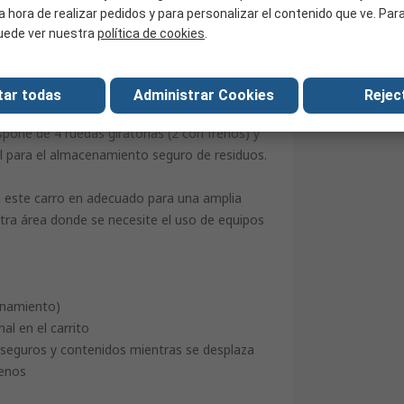
China
a hora de realizar pedidos y para personalizar el contenido que ve. Pa
uede ver nuestra
política de cookies
.
tar todas
Administrar Cookies
Reject
 Pro está fabricado con montantes de aluminio
dispone de 4 ruedas giratorias (2 con frenos) y
l para el almacenamiento seguro de residuos.
a este carro en adecuado para una amplia
otra área donde se necesite el uso de equipos
enamiento)
al en el carrito
 seguros y contenidos mientras se desplaza
renos