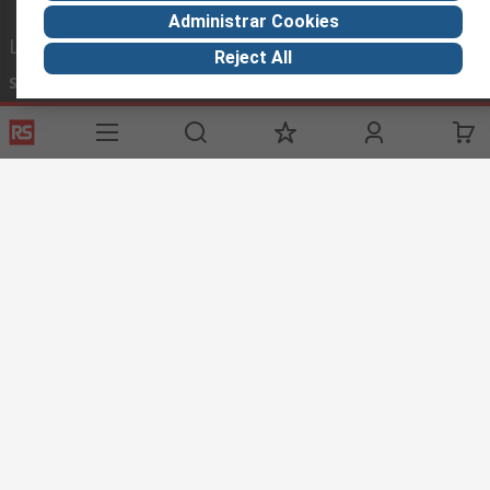
Administrar Cookies
Links de ayuda
Reject All
Servicios
Acerca de RS
Industria
Registrarse
Acerca de RS
Zona Industria
Entrega
En el mundo
Fabricación
Pago
Grupo corporativo
Exportar
ESG
Términos del sitio
Condiciones de venta
Política de
privacidad
Cookie Policy
©RS Group Ltd. 2020
RS Group Ltda.
Teléfonos
+56950121474 / +56999183167
ventas@rschile.cl
Ayuda
Este sitio web ha sido desarrollado por Catalogue solutions Ltd