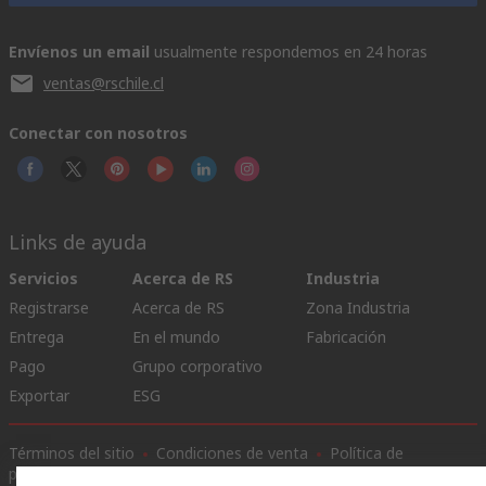
Envíenos un email
usualmente respondemos en 24 horas
ventas@rschile.cl
Conectar con nosotros
Links de ayuda
Servicios
Acerca de RS
Industria
Registrarse
Acerca de RS
Zona Industria
Entrega
En el mundo
Fabricación
Pago
Grupo corporativo
Exportar
ESG
Términos del sitio
Condiciones de venta
Política de
privacidad
Cookie Policy