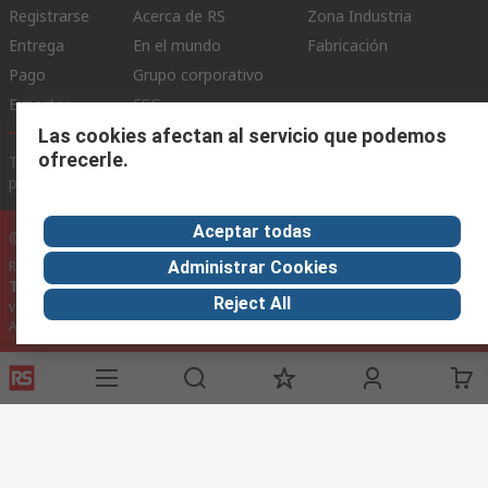
Registrarse
Acerca de RS
Zona Industria
Entrega
En el mundo
Fabricación
Pago
Grupo corporativo
Exportar
ESG
Las cookies afectan al servicio que podemos
ofrecerle.
Términos del sitio
Condiciones de venta
Política de
privacidad
Cookie Policy
Aceptar todas
©RS Group Ltd. 2020
RS Group Ltda.
Administrar Cookies
Teléfonos
+56950121474 / +56999183167
Reject All
ventas@rschile.cl
Ayuda
Este sitio web ha sido desarrollado por Catalogue solutions Ltd
bajo licencia por RS Group Ltd