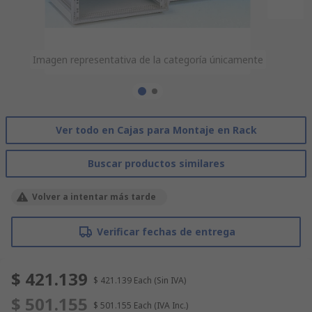
Imagen representativa de la categoría únicamente
Imagen representativa de la categoría únicamente
Ver todo en Cajas para Montaje en Rack
Buscar productos similares
Volver a intentar más tarde
Verificar fechas de entrega
$ 421.139
$ 421.139
Each
(Sin IVA)
$ 501.155
$ 501.155
Each
(IVA Inc.)