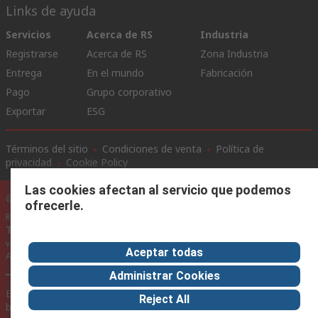
Links de ayuda
Servicios
Acerca de RS
Industria
Registrarse
Acerca de RS
Zona Industria
Entrega
En el mundo
Fabricación
Pago
Grupo corporativo
Exportar
ESG
Términos del sitio
Condiciones de venta
Política de
privacidad
Cookie Policy
Las cookies afectan al servicio que podemos
©RS Group Ltd. 2020
ofrecerle.
RS Group Ltda.
Teléfonos
+56950121474 / +56999183167
ventas@rschile.cl
Aceptar todas
Ayuda
Administrar Cookies
Este sitio web ha sido desarrollado por Catalogue solutions Ltd
Reject All
bajo licencia por RS Group Ltd