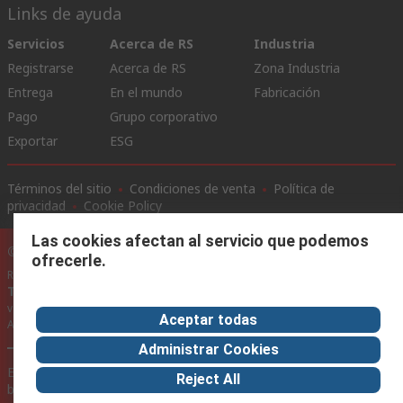
Links de ayuda
Servicios
Acerca de RS
Industria
Registrarse
Acerca de RS
Zona Industria
Entrega
En el mundo
Fabricación
Pago
Grupo corporativo
Exportar
ESG
Términos del sitio
Condiciones de venta
Política de
privacidad
Cookie Policy
Las cookies afectan al servicio que podemos
©RS Group Ltd. 2020
ofrecerle.
RS Group Ltda.
Teléfonos
+56950121474 / +56999183167
ventas@rschile.cl
Aceptar todas
Ayuda
Administrar Cookies
Este sitio web ha sido desarrollado por Catalogue solutions Ltd
Reject All
bajo licencia por RS Group Ltd