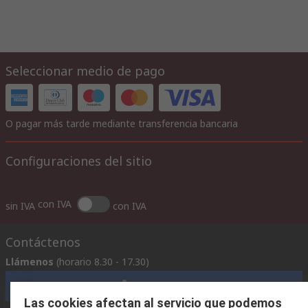
Seleccionar medio de pago
O pagar más tarde mediante transferencia bancaria
Configuraciones del sitio
con IVA
sin IVA
con IVA
Contáctenos
Llámenos
(horario 8.30 - 17.30)
Llámenos
Las cookies afectan al servicio que podemos