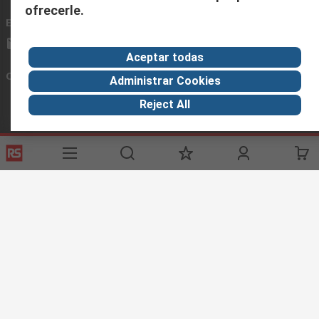
ofrecerle.
Envíenos un email
usualmente respondemos en 24 horas
ventas@rschile.cl
Aceptar todas
Conectar con nosotros
Administrar Cookies
Reject All
Links de ayuda
Servicios
Acerca de RS
Industria
Registrarse
Acerca de RS
Zona Industria
Entrega
En el mundo
Fabricación
Pago
Grupo corporativo
Exportar
ESG
Términos del sitio
Condiciones de venta
Política de
privacidad
Cookie Policy