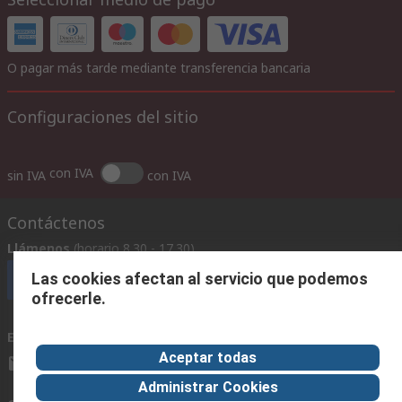
O pagar más tarde mediante transferencia bancaria
Configuraciones del sitio
con IVA
sin IVA
con IVA
Contáctenos
Llámenos
(horario 8.30 - 17.30)
Las cookies afectan al servicio que podemos
Llámenos
ofrecerle.
Envíenos un email
usualmente respondemos en 24 horas
Aceptar todas
ventas@rschile.cl
Administrar Cookies