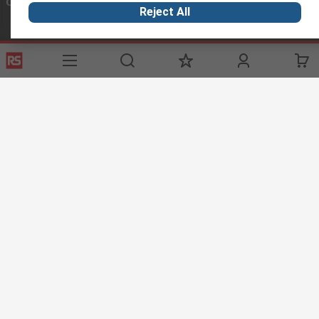
Conectar con nosotros
Reject All
Links de ayuda
Servicios
Acerca de RS
Industria
Registrarse
Acerca de RS
Zona Industria
Entrega
En el mundo
Fabricación
Pago
Grupo corporativo
Exportar
ESG
Términos del sitio
Condiciones de venta
Política de
privacidad
Cookie Policy
©RS Group Ltd. 2020
RS Group Ltda.
Teléfonos
+56950121474 / +56999183167
ventas@rschile.cl