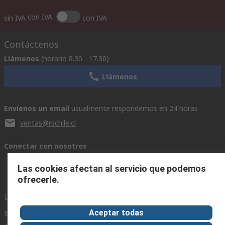
con IVA
sin IVA
con IVA
Contáctenos
Llámenos
(horario 8.30 - 17.30)
Llámenos
Envíenos un email
usualmente respondemos en 24 horas
ventas@rschile.cl
Conectar con nosotros
Las cookies afectan al servicio que podemos
ofrecerle.
Links de ayuda
Aceptar todas
Servicios
Acerca de RS
Industria