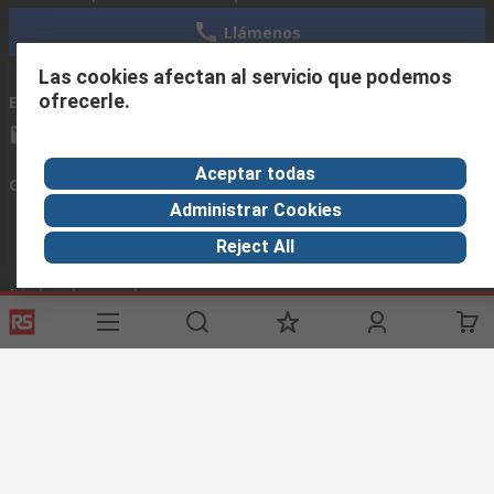
Llámenos
Las cookies afectan al servicio que podemos
ofrecerle.
Envíenos un email
usualmente respondemos en 24 horas
ventas@rschile.cl
Aceptar todas
Conectar con nosotros
Administrar Cookies
Reject All
Links de ayuda
Servicios
Acerca de RS
Industria
Registrarse
Acerca de RS
Zona Industria
Entrega
En el mundo
Fabricación
Pago
Grupo corporativo
Exportar
ESG