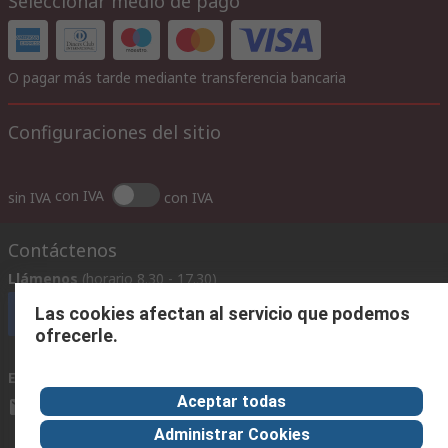
Seleccionar medio de pago
O pagar más tarde mediante transferencia bancaria
Configuraciones del sitio
con IVA
sin IVA
con IVA
Contáctenos
Llámenos
(horario 8.30 - 17.30)
Las cookies afectan al servicio que podemos
Llámenos
ofrecerle.
Envíenos un email
usualmente respondemos en 24 horas
Aceptar todas
ventas@rschile.cl
Administrar Cookies