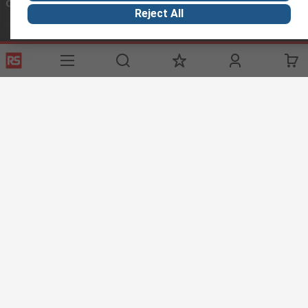
Conectar con nosotros
Reject All
Links de ayuda
Servicios
Acerca de RS
Industria
Registrarse
Acerca de RS
Zona Industria
Entrega
En el mundo
Fabricación
Pago
Grupo corporativo
Exportar
ESG
Términos del sitio
Condiciones de venta
Política de
privacidad
Cookie Policy
©RS Group Ltd. 2020
RS Group Ltda.
Teléfonos
+56950121474 / +56999183167
ventas@rschile.cl