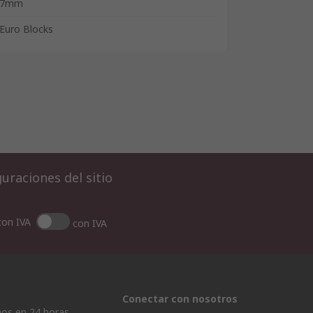
7mm
Euro Blocks
uraciones del sitio
con IVA
con IVA
Conectar con nosotros
os en 24 horas