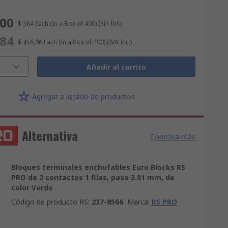
600
$ 384
Each (In a Box of 400)
(Sin IVA)
784
$ 456,96
Each (In a Box of 400)
(IVA Inc.)
Añadir al carrito
Agregar a listado de productos
Alternativa
Conozca más
Bloques terminales enchufables Euro Blocks RS
PRO de 2 contactos 1 filas, paso 3.81 mm, de
color Verde
Código de producto RS
:
237-8566
Marca
:
RS PRO