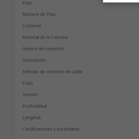
Paso
Número de Filas
Corriente
Material de la Carcasa
Género del conector
Orientación
Método de conexión de cable
Color
Tensión
Profundidad
Longitud:
Certificaciones y estándares