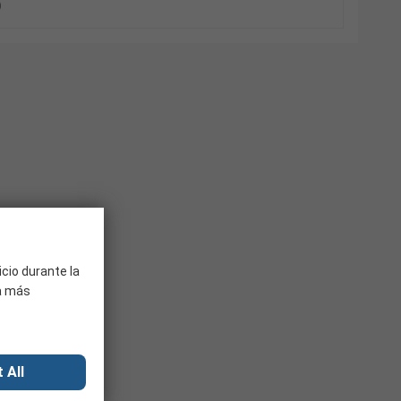
)
icio durante la
ra más
 All