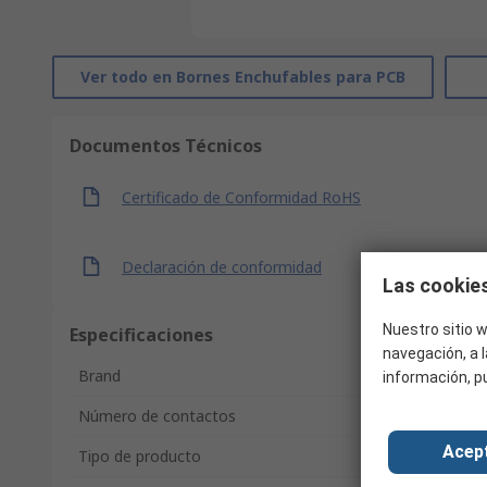
Ver todo en Bornes Enchufables para PCB
Documentos Técnicos
Certificado de Conformidad RoHS
Declaración de conformidad
Las cookies
Nuestro sitio w
Especificaciones
navegación, a l
Brand
información, p
Número de contactos
Acep
Tipo de producto