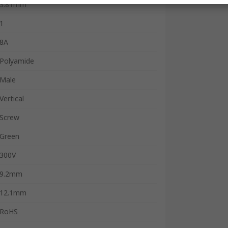
3.81mm
1
8A
Polyamide
Male
Vertical
Screw
Green
300V
9.2mm
12.1mm
RoHS