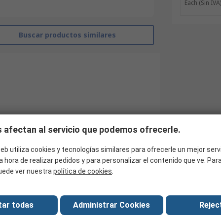
Each
(Sin IVA
Buscar productos similares
 afectan al servicio que podemos ofrecerle.
eb utiliza cookies y tecnologías similares para ofrecerle un mejor serv
a hora de realizar pedidos y para personalizar el contenido que ve. Pa
RS Pro
uede ver nuestra
política de cookies
.
2
tar todas
Administrar Cookies
Reject
Pluggable Terminal Block