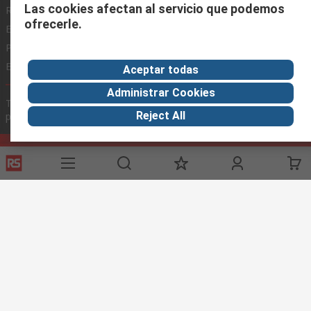
Las cookies afectan al servicio que podemos
Registrarse
Acerca de RS
Zona Industria
ofrecerle.
Entrega
En el mundo
Fabricación
Pago
Grupo corporativo
Exportar
ESG
Aceptar todas
Administrar Cookies
Términos del sitio
Condiciones de venta
Política de
Reject All
privacidad
Cookie Policy
©RS Group Ltd. 2020
RS Group Ltda.
Teléfonos
+56950121474 / +56999183167
ventas@rschile.cl
Ayuda
Este sitio web ha sido desarrollado por Catalogue solutions Ltd
bajo licencia por RS Group Ltd