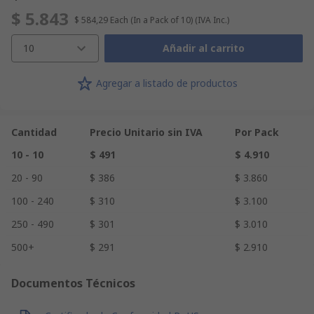
$ 5.843
$ 584,29
Each (In a Pack of 10)
(IVA Inc.)
10
Añadir al carrito
Agregar a listado de productos
Cantidad
Precio Unitario sin IVA
Por Pack
10 - 10
$ 491
$ 4.910
20 - 90
$ 386
$ 3.860
100 - 240
$ 310
$ 3.100
250 - 490
$ 301
$ 3.010
500+
$ 291
$ 2.910
Documentos Técnicos