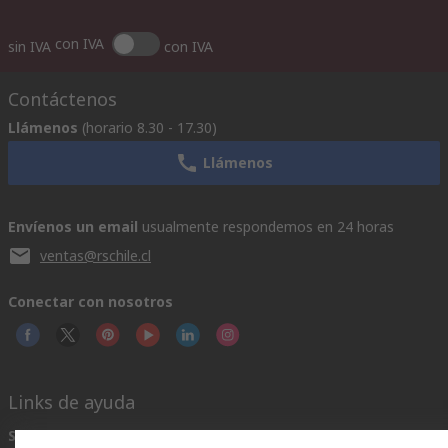
con IVA
sin IVA
con IVA
Contáctenos
Llámenos
(horario 8.30 - 17.30)
Llámenos
Envíenos un email
usualmente respondemos en 24 horas
ventas@rschile.cl
Conectar con nosotros
Links de ayuda
Servicios
Acerca de RS
Industria