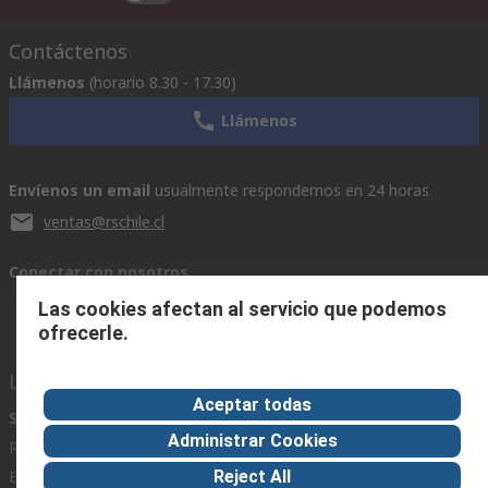
Contáctenos
Llámenos
(horario 8.30 - 17.30)
Llámenos
Envíenos un email
usualmente respondemos en 24 horas
ventas@rschile.cl
Conectar con nosotros
Las cookies afectan al servicio que podemos
ofrecerle.
Links de ayuda
Aceptar todas
Servicios
Acerca de RS
Industria
Administrar Cookies
Registrarse
Acerca de RS
Zona Industria
Entrega
En el mundo
Fabricación
Reject All