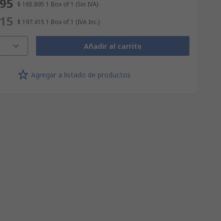
895
$ 165.895
1 Box of 1
(Sin IVA)
415
$ 197.415
1 Box of 1
(IVA Inc.)
Añadir al carrito
Agregar a listado de productos