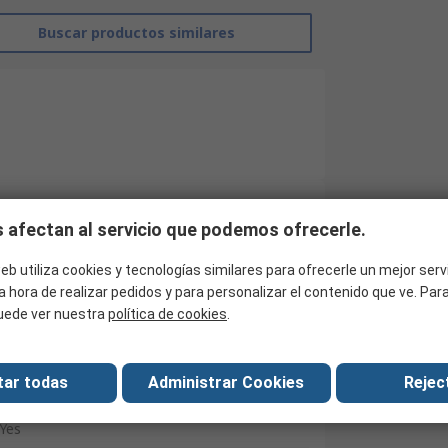
Buscar productos similares
 afectan al servicio que podemos ofrecerle.
RS Pro
eb utiliza cookies y tecnologías similares para ofrecerle un mejor serv
Batería de plomo y ácido sellada
a hora de realizar pedidos y para personalizar el contenido que ve. Pa
uede ver nuestra
política de cookies
.
25.8Ah
12V
tar todas
Administrar Cookies
Reject
AGM
Yes