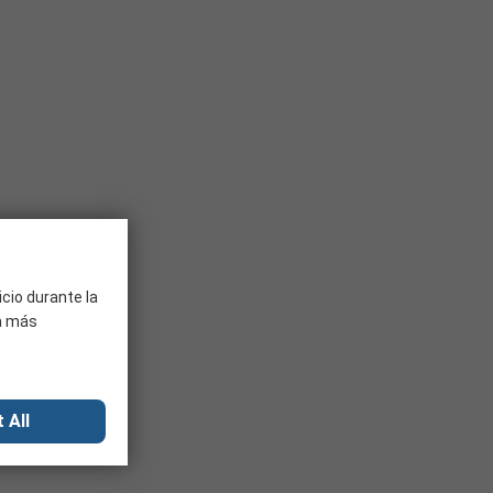
icio durante la
ra más
 All