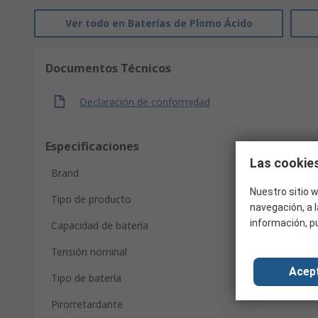
Ver todo en Baterías de Plomo Ácido
Documentos Técnicos
Declaración de conformidad
Especificaciones
Las cookies
Brand
Nuestro sitio w
Tipo de producto
navegación, a l
información, p
Capacidad de batería
Tensión nominal
Acep
Tipo de batería
Pirorretardante