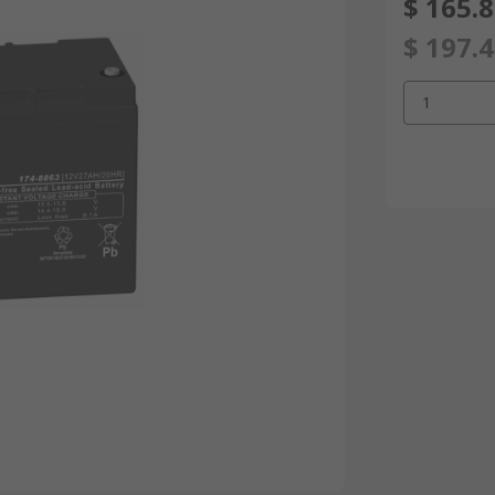
$ 165.
$ 197.
1