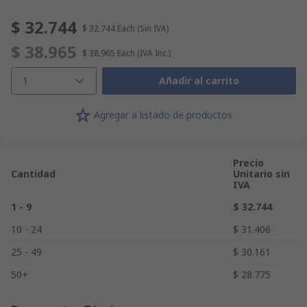
$ 32.744
$ 32.744
Each
(Sin IVA)
$ 38.965
$ 38.965
Each
(IVA Inc.)
1
Añadir al carrito
Agregar a listado de productos
Precio
Cantidad
Unitario sin
IVA
1 - 9
$ 32.744
10 - 24
$ 31.406
25 - 49
$ 30.161
50+
$ 28.775