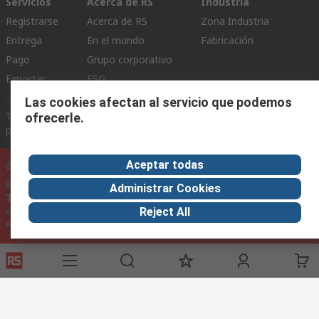
Servicios
Acerca de RS
Industria
Registrarse
Acerca de RS
Zona Industria
Entrega
En el mundo
Fabricación
Pago
Grupo corporativo
Exportar
ESG
Las cookies afectan al servicio que podemos
Términos del sitio
Condiciones de venta
Política de
ofrecerle.
privacidad
Cookie Policy
Aceptar todas
©RS Group Ltd. 2020
RS Group Ltda.
Administrar Cookies
Teléfonos
+56950121474 / +56999183167
ventas@rschile.cl
Reject All
Ayuda
Este sitio web ha sido desarrollado por Catalogue solutions Ltd
bajo licencia por RS Group Ltd