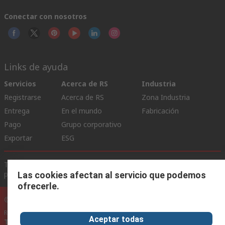
Conectar con nosotros
Links de ayuda
Servicios
Acerca de RS
Industria
Registrarse
Acerca de RS
Zona Industria
Entrega
En el mundo
Fabricación
Pago
Grupo corporativo
Exportar
ESG
Términos del sitio
Condiciones de venta
Política de
privacidad
Cookie Policy
Las cookies afectan al servicio que podemos
ofrecerle.
©RS Group Ltd. 2020
RS Group Ltda.
Aceptar todas
Teléfonos
+56950121474 / +56999183167