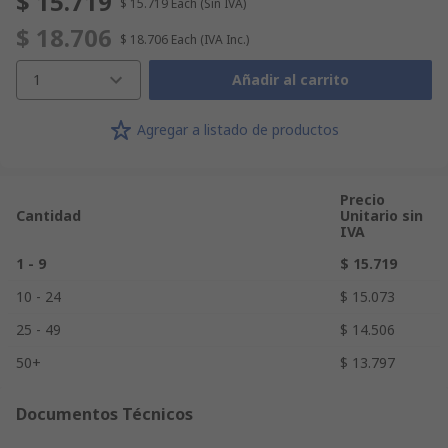
$ 15.719
$ 15.719
Each
(Sin IVA)
$ 18.706
$ 18.706
Each
(IVA Inc.)
1
Añadir al carrito
Agregar a listado de productos
Precio
Cantidad
Unitario sin
IVA
1 - 9
$ 15.719
10 - 24
$ 15.073
25 - 49
$ 14.506
50+
$ 13.797
Documentos Técnicos