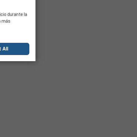
icio durante la
ra más
 All