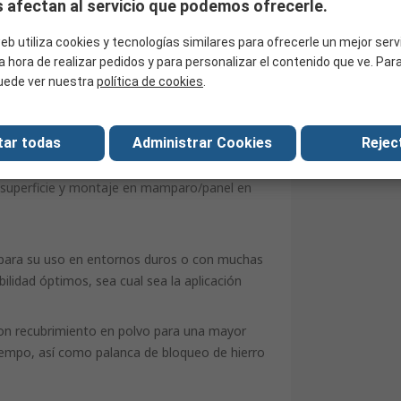
 afectan al servicio que podemos ofrecerle.
tas carcasas, fabricadas con material de
con recubrimiento en polvo, garantizan un
eb utiliza cookies y tecnologías similares para ofrecerle un mejor serv
 varias opciones para adaptarse a aplicaciones
a hora de realizar pedidos y para personalizar el contenido que ve. Pa
s y grandes vibraciones, lo que las hace
uede ver nuestra
política de cookies
.
tar todas
Administrar Cookies
Reject
a presión de zinc con clasificación IP65.
 entre sí de forma segura. La gama ofrece
n superficie y montaje en mamparo/panel en
 para su uso en entornos duros o con muchas
ilidad óptimos, sea cual sea la aplicación
 con recubrimiento en polvo para una mayor
tiempo, así como palanca de bloqueo de hierro