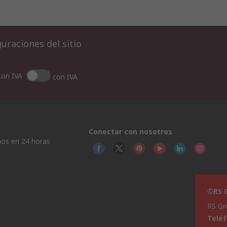
uraciones del sitio
con IVA
con IVA
Conectar con nosotros
os en 24 horas
©RS G
RS Gr
Telé