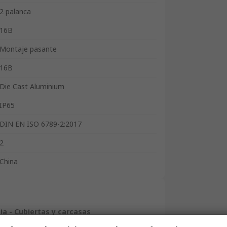
2 palanca
16B
Montaje pasante
16B
Die Cast Aluminium
IP65
DIN EN ISO 6789-2:2017
2
China
ia - Cubiertas y carcasas
 de alta resistencia RS PRO, diseñadas para su