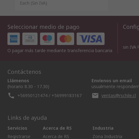
Each
(Sin IVA)
Seleccionar medio de pago
Config
sin IVA
O pagar más tarde mediante transferencia bancaria
Contáctenos
Llámenos
Envíenos un email
(horario 8.30 - 17.30)
usualmente respondem
+56950121474 / +56999183167
ventas@rschile.cl
Links de ayuda
Servicios
Acerca de RS
Industria
Registrarse
Acerca de RS
Zona Industria