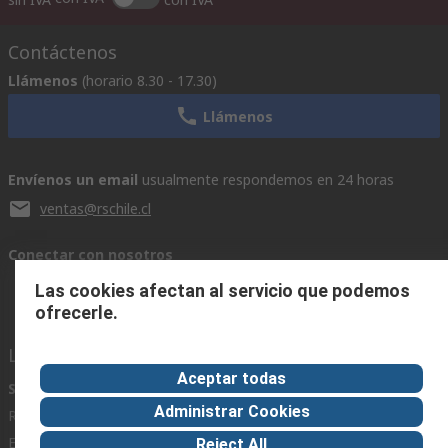
Contáctenos
Llámenos
(horario 8.30 - 17.30)
Llámenos
Envíenos un email
usualmente respondemos en 24 horas
ventas@rschile.cl
Conectar con nosotros
Las cookies afectan al servicio que podemos
ofrecerle.
Links de ayuda
Aceptar todas
Servicios
Acerca de RS
Industria
Administrar Cookies
Registrarse
Acerca de RS
Zona Industria
Entrega
En el mundo
Fabricación
Reject All