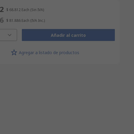
12
$ 68.812
Each
(Sin IVA)
86
$ 81.886
Each
(IVA Inc.)
Añadir al carrito
Agregar a listado de productos