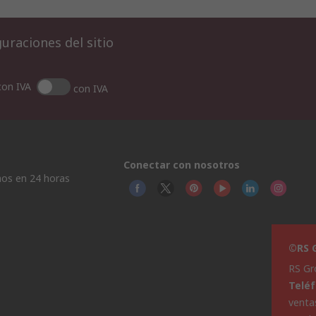
uraciones del sitio
con IVA
con IVA
Conectar con nosotros
os en 24 horas
©RS G
RS Gr
Telé
venta