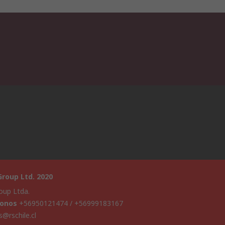
roup Ltd. 2020
oup Ltda.
fonos
+56950121474 / +56999183167
s@rschile.cl