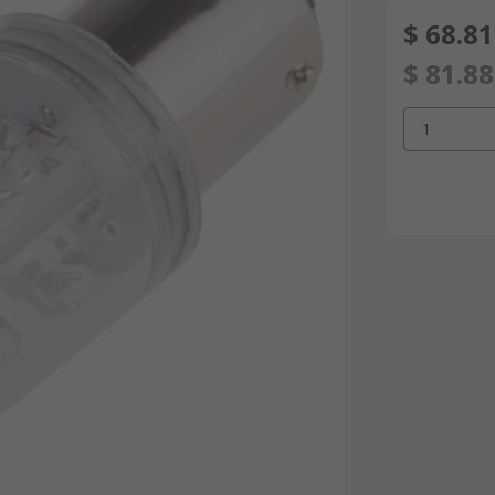
$ 68.8
$ 81.8
1