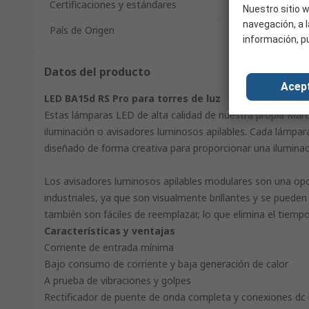
Certificaciones y estándares
Nuestro sitio w
navegación, a l
País de Origen
información, p
Datos del producto
Acep
LED BA15d RS Pro para torres de luz
Estas lámparas LED de alta calidad de nuestra propia Marc
iluminación o avisadores luminosos apilables. Cada lámpar
diseñado de forma creativa para proporcionar una iluminac
Los avisadores luminosos apilables modulares son una opc
industriales, ya que son visualmente brillantes y se puede
también son fáciles de reemplazar, lo que elimina el tiempo
Características y ventajas
Corriente de entrada mínima
Bajo consumo de corriente y baja generación de calor
A prueba de vibraciones y golpes
Rectificador de puente de onda completa y conexiones dc b