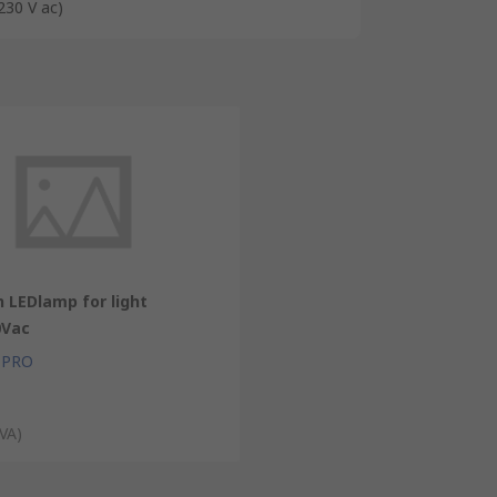
230 V ac)
 LEDlamp for light
0Vac
 PRO
IVA)