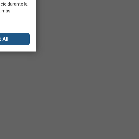
icio durante la
ra más
 All