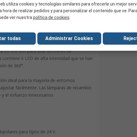
RoHS
eb utiliza cookies y tecnologías similares para ofrecerle un mejor serv
a hora de realizar pedidos y para personalizar el contenido que ve. Pa
United Kingdom
uede ver nuestra
política de cookies
.
tar todas
Administrar Cookies
Reject
a RS Pro son para usar en torres de
a contiene 6 LED de alta intensidad que se han
ión de 360°.
ión ideal para la mayoría de entornos
n ajustar fácilmente. Las lámparas de recambio
 y el esfuerzo innecesarios.
ipolares para tipos de 24 V.