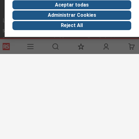
Aceptar todas
Administrar Cookies
Links de ayuda
Reject All
Servicios
Acerca de RS
Industria
Registrarse
Acerca de RS
Zona Industria
Entrega
En el mundo
Fabricación
Pago
Grupo corporativo
Exportar
ESG
Términos del sitio
Condiciones de venta
Política de
privacidad
Cookie Policy
©RS Group Ltd. 2020
RS Group Ltda.
Teléfonos
+56950121474 / +56999183167
ventas@rschile.cl
Ayuda