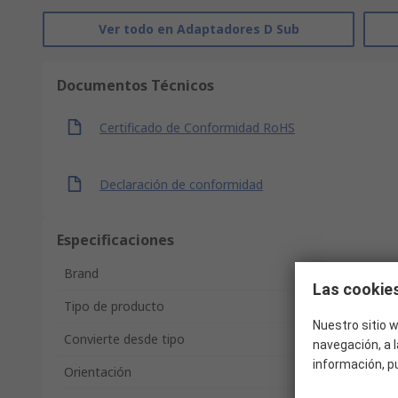
Ver todo en Adaptadores D Sub
Documentos Técnicos
Certificado de Conformidad RoHS
Declaración de conformidad
Especificaciones
Brand
Las cookies
Tipo de producto
Nuestro sitio w
Convierte desde tipo
navegación, a l
información, p
Orientación