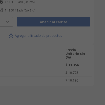
56
$ 11.356
Each
(Sin IVA)
14
$ 13.514
Each
(IVA Inc.)
Añadir al carrito
Agregar a listado de productos
Precio
Unitario sin
IVA
$ 11.356
$ 10.773
$ 10.190