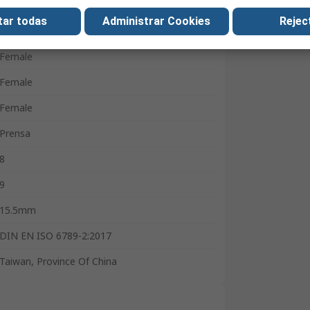
Female
tar todas
Administrar Cookies
Reject
RJ45
Female
Female
Female
Prensa
8
9
15.5mm
DIN EN ISO 6789-2:2017
Taiwan, Province Of China