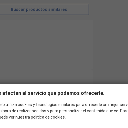
Buscar productos similares
RS Pro
 afectan al servicio que podemos ofrecerle.
D-Sub Adapter
eb utiliza cookies y tecnologías similares para ofrecerle un mejor serv
D-Sub de 9 vías
a hora de realizar pedidos y para personalizar el contenido que ve. Pa
uede ver nuestra
política de cookies
.
Straight