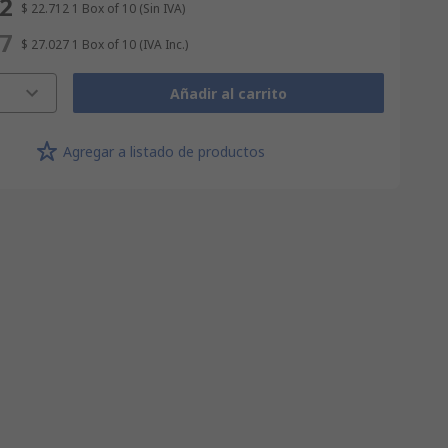
12
$ 22.712
1 Box of 10
(Sin IVA)
27
$ 27.027
1 Box of 10
(IVA Inc.)
Añadir al carrito
Agregar a listado de productos