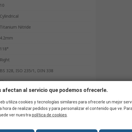
10
Cylindrical
Titanium Nitride
4.2mm
118°
Right
BS 328, ISO 235/1, DIN 338
China
 afectan al servicio que podemos ofrecerle.
eb utiliza cookies y tecnologías similares para ofrecerle un mejor serv
a hora de realizar pedidos y para personalizar el contenido que ve. Pa
uede ver nuestra
política de cookies
.
o de titanio; resultan ideales para diversos
otras brocas estándar y pueden usarse con
rar metales, madera y plásticos, así como