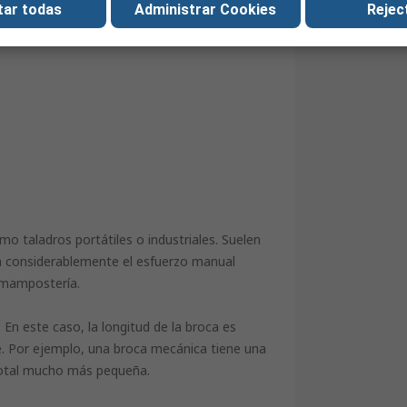
tar todas
Administrar Cookies
Reject
 de corte a derechas y un ángulo de corte de
o taladros portátiles o industriales. Suelen
n considerablemente el esfuerzo manual
e mampostería.
 En este caso, la longitud de la broca es
. Por ejemplo, una broca mecánica tiene una
total mucho más pequeña.