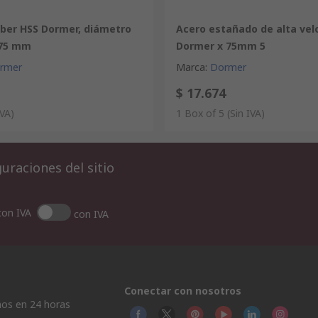
bber HSS Dormer, diámetro
Acero estañado de alta vel
 75 mm
Dormer x 75mm 5
rmer
Marca
:
Dormer
$ 17.674
IVA)
1 Box of 5
(Sin IVA)
uraciones del sitio
con IVA
con IVA
Conectar con nosotros
os en 24 horas