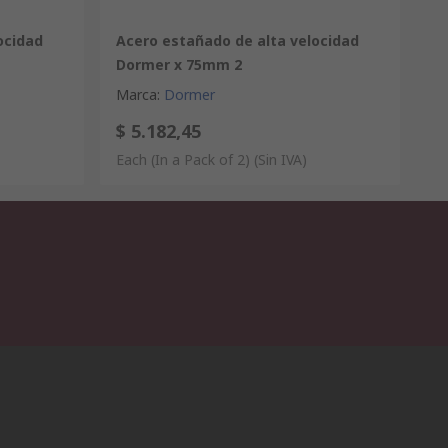
ocidad
Acero estañado de alta velocidad
Dormer x 75mm 2
Marca
:
Dormer
$ 5.182,45
Each (In a Pack of 2)
(Sin IVA)