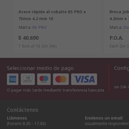
Acero rápido al cobalto RS PRO x
Broca Jo
75mm 4.2 mm 10
4.2mm x
Marca
:
RS PRO
Marca
:
Do
$ 40.690
P.O.A.
1 Box of 10
(Sin IVA)
Each
(Sin 
Seleccionar medio de pago
Config
sin IVA
O pagar más tarde mediante transferencia bancaria
Contáctenos
Llámenos
Envíenos un email
(horario 8.30 - 17.30)
usualmente respondem