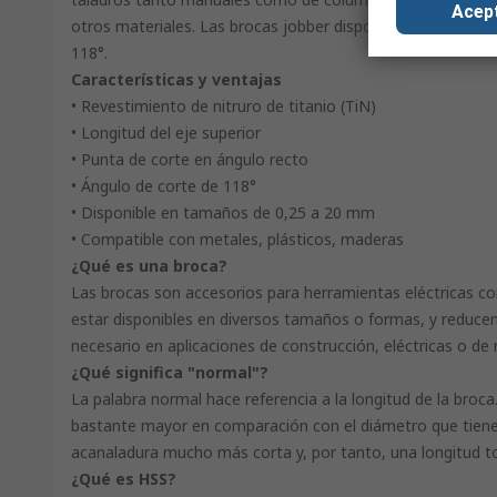
Acep
otros materiales. Las brocas jobber disponen de una punta
118°.
Características y ventajas
• Revestimiento de nitruro de titanio (TiN)
• Longitud del eje superior
• Punta de corte en ángulo recto
• Ángulo de corte de 118°
• Disponible en tamaños de 0,25 a 20 mm
• Compatible con metales, plásticos, maderas
¿Qué es una broca?
Las brocas son accesorios para herramientas eléctricas com
estar disponibles en diversos tamaños o formas, y reduce
necesario en aplicaciones de construcción, eléctricas o d
¿Qué significa "normal"?
La palabra normal hace referencia a la longitud de la broca.
bastante mayor en comparación con el diámetro que tiene
acanaladura mucho más corta y, por tanto, una longitud 
¿Qué es HSS?