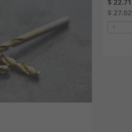
$ 22.7
$ 27.0
1