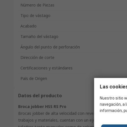
Número de Piezas
Tipo de vástago
Acabado
Tamaño del vástago
Ángulo del punto de perforación
Dirección de corte
Certificaciones y estándares
País de Origen
Las cookies
Datos del producto
Nuestro sitio w
navegación, a l
Broca jobber HSS RS Pro
información, p
Brocas jobber de alta velocidad con revestimiento de nitrur
trabajos y materiales, cuentan con un eje más largo que 
taladros tanto manuales como de columna. Permiten talad