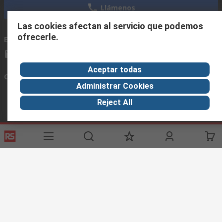
Llámenos
Las cookies afectan al servicio que podemos
ofrecerle.
Envíenos un email
usualmente respondemos en 24 horas
ventas@rschile.cl
Aceptar todas
Conectar con nosotros
Administrar Cookies
Reject All
Links de ayuda
Servicios
Acerca de RS
Industria
Registrarse
Acerca de RS
Zona Industria
Entrega
En el mundo
Fabricación
Pago
Grupo corporativo
Exportar
ESG