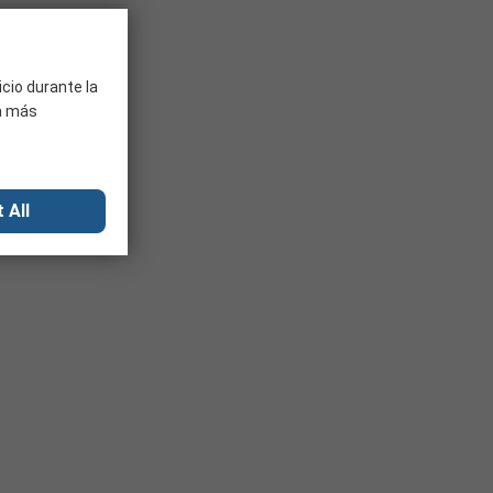
icio durante la
ra más
 All