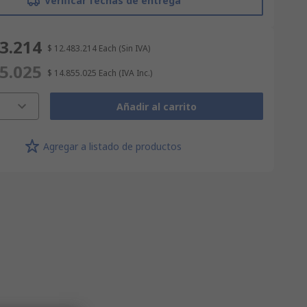
Verificar fechas de entrega
83.214
$ 12.483.214
Each
(Sin IVA)
55.025
$ 14.855.025
Each
(IVA Inc.)
Añadir al carrito
Agregar a listado de productos