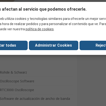
 afectan al servicio que podemos ofrecerle.
eb utiliza cookies y tecnologías similares para ofrecerle un mejor serv
Buscar productos similares
a hora de realizar pedidos y para personalizar el contenido que ve. Pa
uede ver nuestra
política de cookies
.
tar todas
Administrar Cookies
Reject
Rohde & Schwarz
Oscilloscope Software
RTC3000 Oscilloscope
Software de actualización de ancho de banda