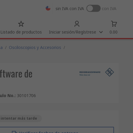
sin IVA
con IVA
con IVA
Listado de productos
Iniciar sesión/Regístrese
0.00
da
/
Osciloscopios y Accesorios
/
ftware de
culo No.
:
30101706
 intentar más tarde