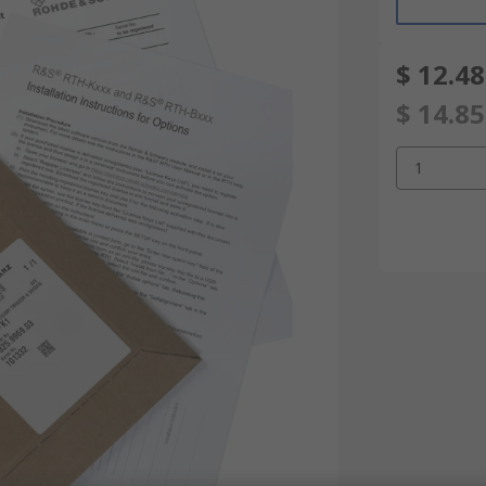
$ 12.4
$ 14.8
1