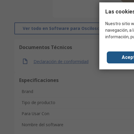
Las cookies
Nuestro sitio w
Ver todo en Software para Osciloscopios
navegación, a l
información, p
Documentos Técnicos
Acep
Declaración de conformidad
Especificaciones
Brand
Tipo de producto
Para Usar Con
Nombre del software