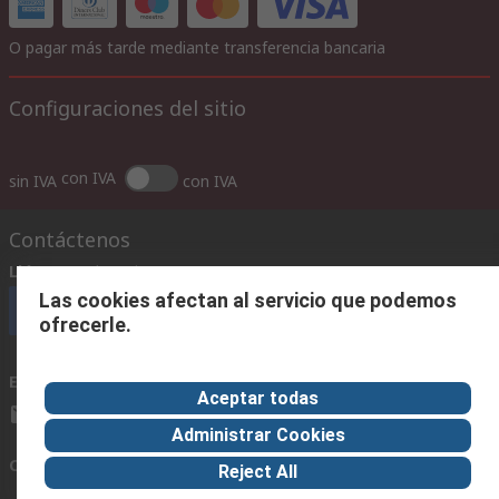
O pagar más tarde mediante transferencia bancaria
Configuraciones del sitio
con IVA
sin IVA
con IVA
Contáctenos
Llámenos
(horario 8.30 - 17.30)
Las cookies afectan al servicio que podemos
Llámenos
ofrecerle.
Envíenos un email
usualmente respondemos en 24 horas
Aceptar todas
ventas@rschile.cl
Administrar Cookies
Conectar con nosotros
Reject All