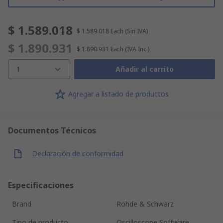
$ 1.589.018
$ 1.589.018
Each
(Sin IVA)
$ 1.890.931
$ 1.890.931
Each
(IVA Inc.)
1
Añadir al carrito
Agregar a listado de productos
Documentos Técnicos
Declaración de conformidad
Especificaciones
Brand
Rohde & Schwarz
Tipo de producto
Oscilloscope Software