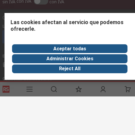
con IVA
sin IVA
con IVA
Contáctenos
Las cookies afectan al servicio que podemos
Llámenos
(horario 8.30 - 17.30)
ofrecerle.
Llámenos
Aceptar todas
Envíenos un email
usualmente respondemos en 24 horas
Administrar Cookies
ventas@rschile.cl
Reject All
Conectar con nosotros
Links de ayuda
Servicios
Acerca de RS
Industria
Registrarse
Acerca de RS
Zona Industria