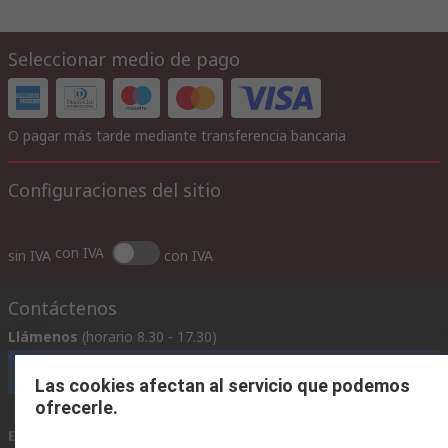
Seleccionar medio de pago
O pagar más tarde mediante transferencia bancaria
Configuraciones del sitio
con IVA
sin IVA
con IVA
Contáctenos
Llámenos
(horario 8.30 - 17.30)
Llámenos
Las cookies afectan al servicio que podemos
ofrecerle.
Envíenos un email
usualmente respondemos en 24 horas