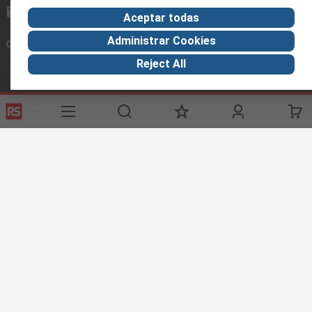
ventas@rschile.cl
Aceptar todas
Administrar Cookies
Conectar con nosotros
Reject All
Links de ayuda
Servicios
Acerca de RS
Industria
Registrarse
Acerca de RS
Zona Industria
Entrega
En el mundo
Fabricación
Pago
Grupo corporativo
Exportar
ESG
Términos del sitio
Condiciones de venta
Política de
privacidad
Cookie Policy
©RS Group Ltd. 2020