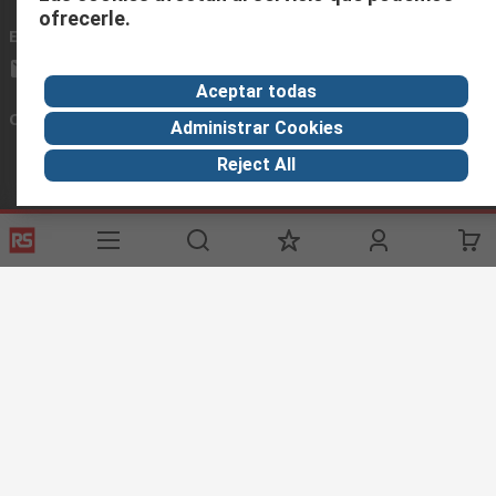
ofrecerle.
Envíenos un email
usualmente respondemos en 24 horas
ventas@rschile.cl
Aceptar todas
Conectar con nosotros
Administrar Cookies
Reject All
Links de ayuda
Servicios
Acerca de RS
Industria
Registrarse
Acerca de RS
Zona Industria
Entrega
En el mundo
Fabricación
Pago
Grupo corporativo
Exportar
ESG
Términos del sitio
Condiciones de venta
Política de
privacidad
Cookie Policy