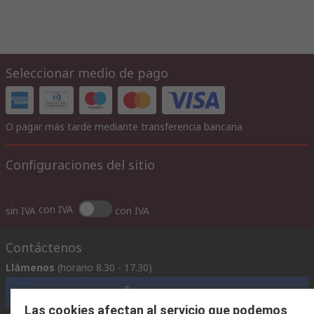
Seleccionar medio de pago
O pagar más tarde mediante transferencia bancaria
Configuraciones del sitio
con IVA
sin IVA
con IVA
Contáctenos
Llámenos
(horario 8.30 - 17.30)
Llámenos
Las cookies afectan al servicio que podemos