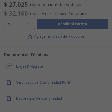
$ 27.025
$ 5.405
Each (In a Pack of 5)
(Sin IVA)
$ 32.160
$ 6.431,95
Each (In a Pack of 5)
(IVA Inc.)
5
Añadir al carrito
Agregar a listado de productos
Documentos Técnicos
Log in & Register
Certificado de Conformidad RoHS
Declaración de conformidad