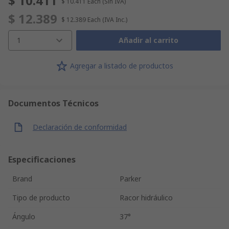
$ 10.411
$ 10.411
Each
(Sin IVA)
$ 12.389
$ 12.389
Each
(IVA Inc.)
1
Añadir al carrito
Agregar a listado de productos
Documentos Técnicos
Declaración de conformidad
Especificaciones
Brand
Parker
Tipo de producto
Racor hidráulico
Ángulo
37°