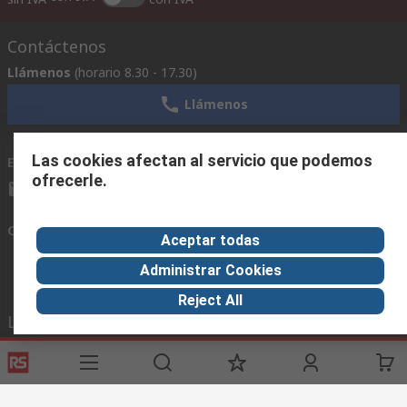
Contáctenos
Llámenos
(horario 8.30 - 17.30)
Llámenos
Las cookies afectan al servicio que podemos
Envíenos un email
usualmente respondemos en 24 horas
ofrecerle.
ventas@rschile.cl
Conectar con nosotros
Aceptar todas
Administrar Cookies
Reject All
Links de ayuda
Servicios
Acerca de RS
Industria
Registrarse
Acerca de RS
Zona Industria
Entrega
En el mundo
Fabricación