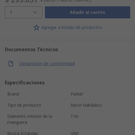
$ 293.657
1 Box of 5
(IVA Inc.)
1
Añadir al carrito
Agregar a listado de productos
Documentos Técnicos
Declaración de conformidad
Especificaciones
Brand
Parker
Tipo de producto
Racor hidráulico
Diámetro interior de la
11in
manguera
Rosca Estándar
UNF