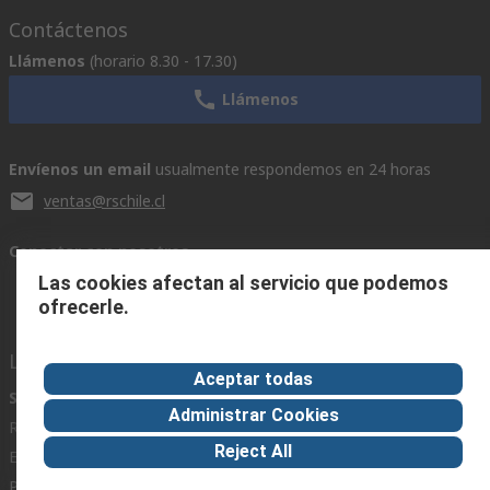
Contáctenos
Llámenos
(horario 8.30 - 17.30)
Llámenos
Envíenos un email
usualmente respondemos en 24 horas
ventas@rschile.cl
Conectar con nosotros
Las cookies afectan al servicio que podemos
ofrecerle.
Links de ayuda
Aceptar todas
Servicios
Acerca de RS
Industria
Administrar Cookies
Registrarse
Acerca de RS
Zona Industria
Reject All
Entrega
En el mundo
Fabricación
Pago
Grupo corporativo