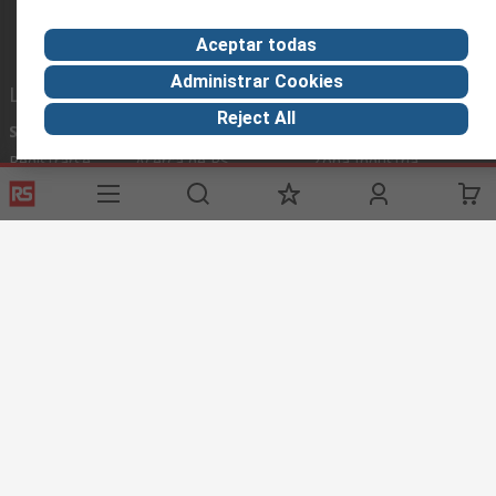
Aceptar todas
Administrar Cookies
Links de ayuda
Reject All
Servicios
Acerca de RS
Industria
Registrarse
Acerca de RS
Zona Industria
Entrega
En el mundo
Fabricación
Pago
Grupo corporativo
Exportar
ESG
Términos del sitio
Condiciones de venta
Política de
privacidad
Cookie Policy
©RS Group Ltd. 2020
RS Group Ltda.
Teléfonos
+56950121474 / +56999183167
ventas@rschile.cl
Ayuda