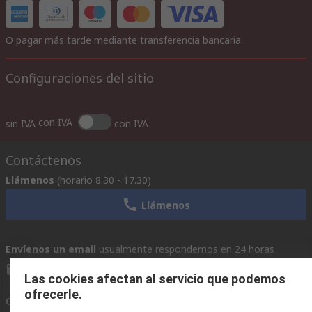
O pagar más tarde mediante transferencia bancaria
Configuraciones del sitio
con IVA
sin IVA
con IVA
Contáctenos
Llámenos
(horario 8.30 - 17.30)
Llámenos
Envíenos un email
usualmente respondemos en 24 horas
ventas@rschile.cl
Las cookies afectan al servicio que podemos
ofrecerle.
Conectar con nosotros