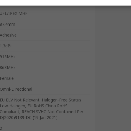
Square
UFL/IPEX MHF
87.4mm
Adhesive
1.3dBi
915MHz
868MHz
Female
Omni-Directional
EU ELV Not Relevant, Halogen-Free Status
Low-Halogen, EU RoHS China RoHS
Compliant, REACH SVHC Not Contained Per -
D(2020)9139-DC (19 Jan 2021)
2