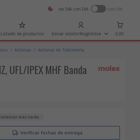
sin IVA
con IVA
con IVA
Listado de productos
Iniciar sesión/Regístrese
0.00
ivos
/
Antenas
/
Antenas de Telemetría
HZ, UFL/IPEX MHF Banda
 intentar más tarde
Verificar fechas de entrega