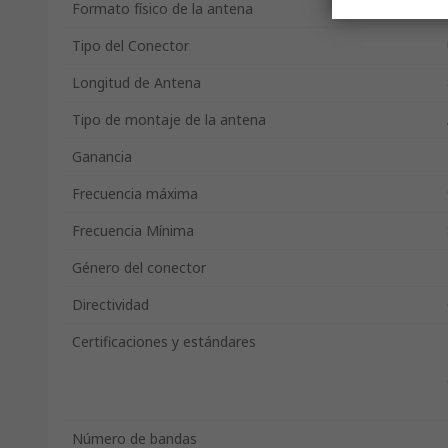
Formato físico de la antena
Tipo del Conector
Longitud de Antena
Tipo de montaje de la antena
Ganancia
Frecuencia máxima
Frecuencia Mínima
Género del conector
Directividad
Certificaciones y estándares
Número de bandas