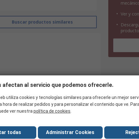
mecánic
Ver y con
Buscar productos similares
Descargu
product
 afectan al servicio que podemos ofrecerle.
eb utiliza cookies y tecnologías similares para ofrecerle un mejor serv
a hora de realizar pedidos y para personalizar el contenido que ve. Pa
Molex
uede ver nuestra
política de cookies
.
Antena de telemetría
Banda ISM
tar todas
Administrar Cookies
Reject