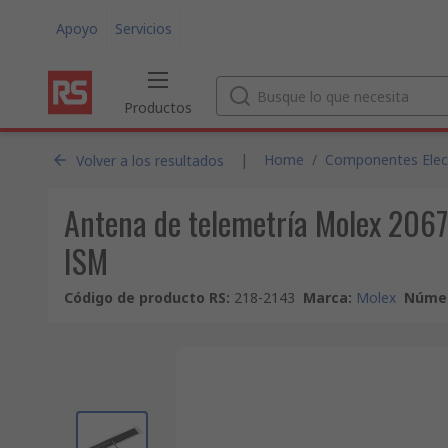
Apoyo
Servicios
Productos
|
Home
/
Componentes Electr
Volver a los resultados
Antena de telemetría Molex 20
ISM
Código de producto RS
:
218-2143
Marca
:
Molex
Númer