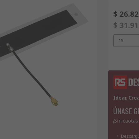
$ 26.8
$ 31.9
15
Idear. Cre
ÚNASE G
¡Sin cuotas
Descargu