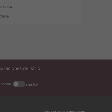
206764
China
uraciones del sitio
con IVA
con IVA
Conectar con nosotros