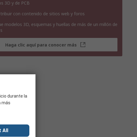
os 3D y de PCB
tribuir con contenido de sitios web y foros
e modelos 3D, esquemas y huellas de más de un millón de
os
Haga clic aquí para conocer más
icio durante la
ra más
 All