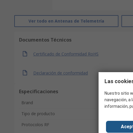
Ver todo en Antenas de Telemetría
Documentos Técnicos
Certificado de Conformidad RoHS
Declaración de conformidad
Las cookies
Especificaciones
Nuestro sitio w
navegación, a l
Brand
información, p
Tipo de producto
Protocolos RF
Acep