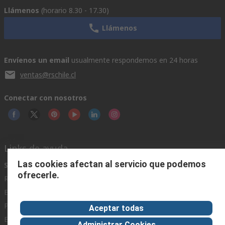
Llámenos
(horario 8.30 - 17.30)
Llámenos
Envíenos un email
usualmente respondemos en 24 horas
ventas@rschile.cl
Conectar con nosotros
Links de ayuda
Las cookies afectan al servicio que podemos
Servicios
Acerca de RS
Industria
ofrecerle.
Registrarse
Acerca de RS
Zona Industria
Entrega
En el mundo
Fabricación
Pago
Grupo corporativo
Aceptar todas
Exportar
ESG
Administrar Cookies